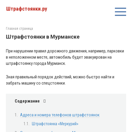
Перейти
Штрафстоянки.ру
к
контенту
Главная страница
Штрафстоянки в Мурманске
При нарушении правил дорожного движения, например, парковки
в неположенном месте, автомобиль будет эвакуирован на
штрафстоянку города Мурманск.
Зная правильный порядок действий, можно быстро найти и
забрать машину со спецстоянки.
Содержание
Адреса и номера телефонов штрафстоянок
Штрафстоянка «Меркурий»